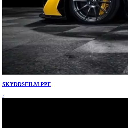
SKYDDS
FILM PPF
›