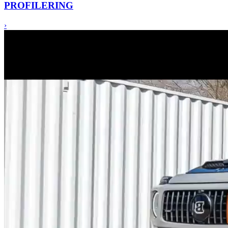
PRO
FILERING
›