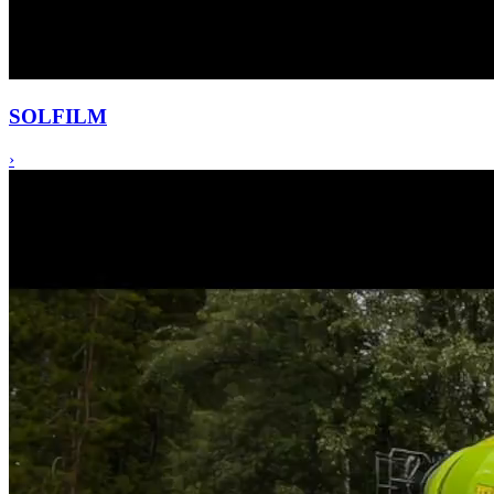
SOL
FILM
›