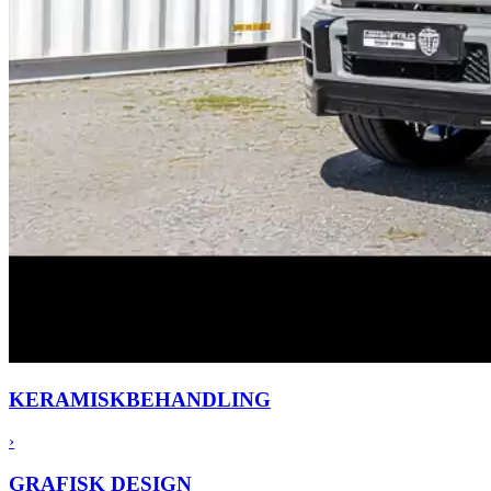
KERAMISK
BEHANDLING
›
GRAFISK
DESIGN