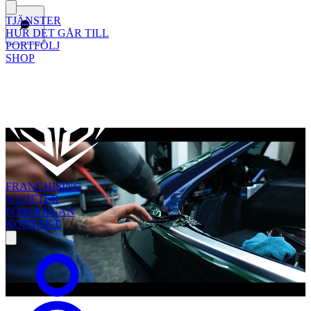
TJÄNSTER
HUR DET GÅR TILL
PORTFÖLJ
SHOP
FRANCHISING
NYHETER
FÖRFRÅGAN
KONTAKT