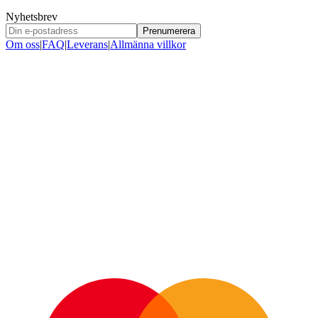
Nyhetsbrev
Prenumerera
Om oss
|
FAQ
|
Leverans
|
Allmänna villkor